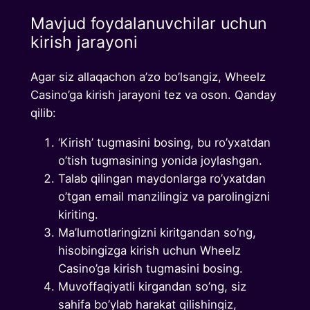
Mavjud foydalanuvchilar uchun
kirish jarayoni
Agar siz allaqachon a’zo bo’lsangiz, Wheelz
Casino’ga kirish jarayoni tez va oson. Qanday
qilib:
‘Kirish’ tugmasini bosing, bu ro’yxatdan
o’tish tugmasining yonida joylashgan.
Talab qilingan maydonlarga ro’yxatdan
o’tgan email manzilingiz va parolingizni
kiriting.
Ma’lumotlaringizni kiritgandan so’ng,
hisobingizga kirish uchun Wheelz
Casino’ga kirish tugmasini bosing.
Muvoffaqiyatli kirgandan so’ng, siz
sahifa bo’ylab harakat qilishingiz,