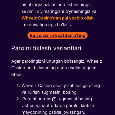
hisobingiz balansini tekshirishingiz,
sevimli o’yinlaringizni o’ynashingiz va
Wheelz Casino’dan pul yechib olish
imkoniyatiga ega bo’lasiz.
Bu yerda ro’yxatdan o’ting
Parolni tiklash variantlari
Agar parolingizni unutgan bo’lsangiz, Wheelz
Casino uni tiklashning oson usulini taqdim
etadi:
Wheelz Casino asosiy sahifasiga o’ting
va ‘Kirish’ tugmasini bosing.
‘Parolni unuting?’ tugmasini bosing.
Ushbu variant odatda parolni kiritish
maydonining ostida joylashgan.