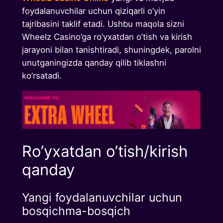
foydalanuvchilar uchun qiziqarli o’yin
tajribasini taklif etadi. Ushbu maqola sizni
Wheelz Casino’ga ro’yxatdan o’tish va kirish
jarayoni bilan tanishtiradi, shuningdek, parolni
unutganingizda qanday qilib tiklashni
ko’rsatadi.
Ro’yxatdan o’tish/kirish
qanday
Yangi foydalanuvchilar uchun
bosqichma-bosqich