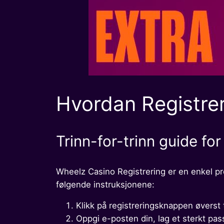
Hvordan Registre
Trinn-for-trinn guide fo
Wheelz Casino Registrering er en enkel pro
følgende instruksjonene:
Klikk på registreringsknappen øverst 
Oppgi e-posten din, lag et sterkt pass