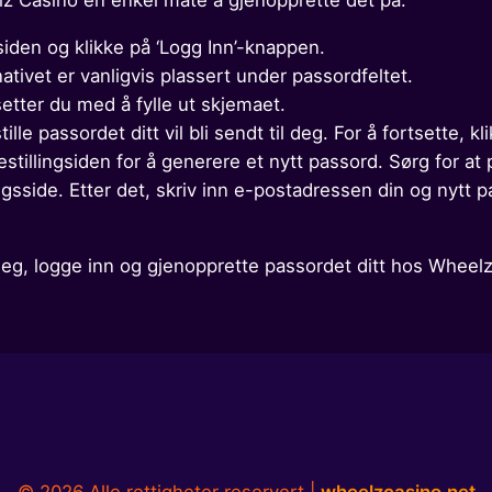
elz Casino en enkel måte å gjenopprette det på:
den og klikke på ‘Logg Inn’-knappen.
nativet er vanligvis plassert under passordfeltet.
etter du med å fylle ut skjemaet.
lle passordet ditt vil bli sendt til deg. For å fortsette, kl
estillingsiden for å generere et nytt passord. Sørg for at 
gsside. Etter det, skriv inn e-postadressen din og nytt pa
 deg, logge inn og gjenopprette passordet ditt hos Wheelz 