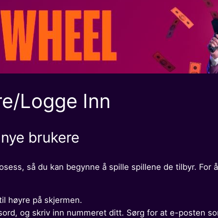
re/Logge Inn
r nye brukere
sess, så du kan begynne å spille spillene de tilbyr. For 
til høyre på skjermen.
ord, og skriv inn nummeret ditt. Sørg for at e-posten som 