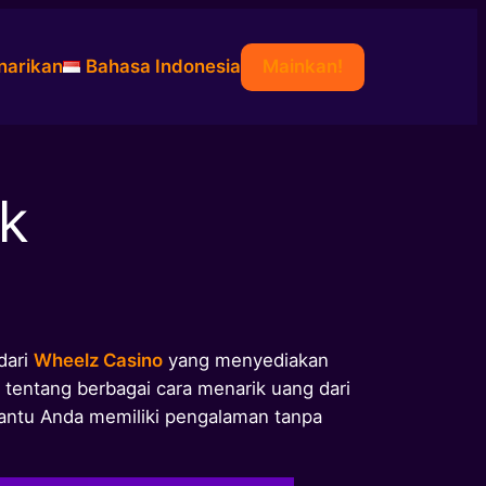
narikan
Bahasa Indonesia
Mainkan!
k
dari
Wheelz Casino
yang menyediakan
 tentang berbagai cara menarik uang dari
antu Anda memiliki pengalaman tanpa