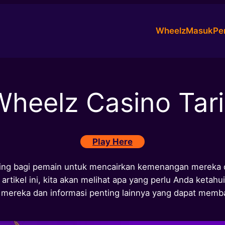
Wheelz
Masuk
Pe
Wheelz Casino Tari
Play Here
ing bagi pemain untuk mencairkan kemenangan mereka 
tikel ini, kita akan melihat apa yang perlu Anda ketahui
mereka dan informasi penting lainnya yang dapat memb