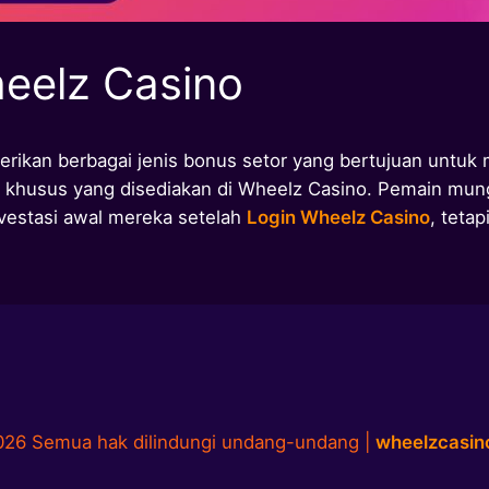
heelz Casino
ikan berbagai jenis bonus setor yang bertujuan untuk
kan khusus yang disediakan di Wheelz Casino. Pemain m
vestasi awal mereka setelah
Login Wheelz Casino
, teta
26 Semua hak dilindungi undang-undang |
wheelzcasin