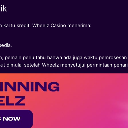
ik
 kartu kredit, Wheelz Casino menerima:
sedia.
n, pemain perlu tahu bahwa ada juga waktu pemrosesan
but dimulai setelah Wheelz menyetujui permintaan penari