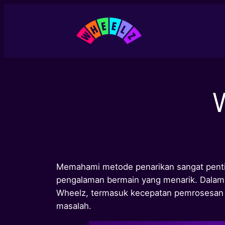
Memahami metode penarikan sangat pent
pengalaman bermain yang menarik. Dalam ar
Wheelz, termasuk kecepatan pemrosesan 
masalah.